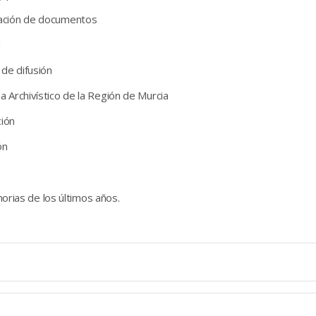
ración de documentos
a
 de difusión
a Archivístico de la Región de Murcia
ción
ón
orias de los últimos años.