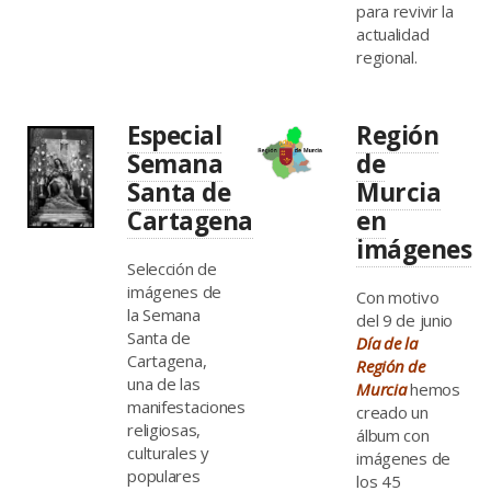
para revivir la
actualidad
regional.
Especial
Región
Semana
de
Santa de
Murcia
Cartagena
en
imágenes
Selección de
imágenes de
Con motivo
la Semana
del 9 de junio
Santa de
Día de la
Cartagena,
Región de
una de las
Murcia
hemos
manifestaciones
creado un
religiosas,
álbum con
culturales y
imágenes de
populares
los 45