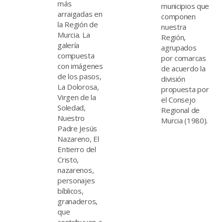
más
municipios que
arraigadas en
componen
la Región de
nuestra
Murcia. La
Región,
galería
agrupados
compuesta
por comarcas
con imágenes
de acuerdo la
de los pasos,
división
La Dolorosa,
propuesta por
Virgen de la
el Consejo
Soledad,
Regional de
Nuestro
Murcia (1980).
Padre Jesús
Nazareno, El
Entierro del
Cristo,
nazarenos,
personajes
bíblicos,
granaderos,
que
contribuyen a