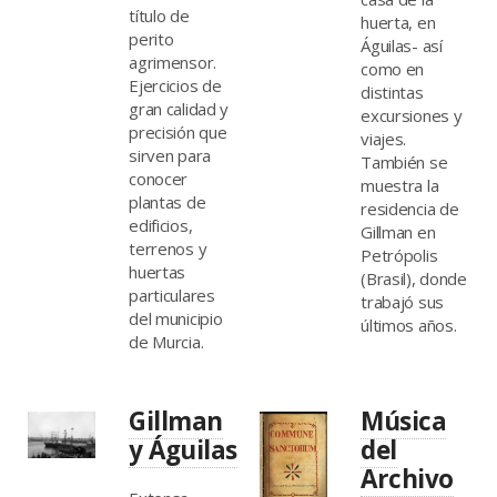
título de
huerta, en
perito
Águilas- así
agrimensor.
como en
Ejercicios de
distintas
gran calidad y
excursiones y
precisión que
viajes.
sirven para
También se
conocer
muestra la
plantas de
residencia de
edificios,
Gillman en
terrenos y
Petrópolis
huertas
(Brasil), donde
particulares
trabajó sus
del municipio
últimos años.
de Murcia.
Gillman
Música
y Águilas
del
Archivo