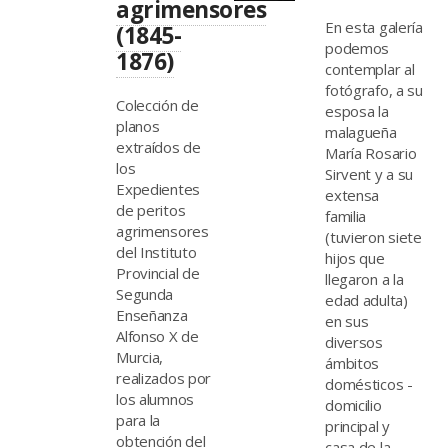
agrimensores
En esta galería
(1845-
podemos
1876)
contemplar al
fotógrafo, a su
Colección de
esposa la
planos
malagueña
extraídos de
María Rosario
los
Sirvent y a su
Expedientes
extensa
de peritos
familia
agrimensores
(tuvieron siete
del Instituto
hijos que
Provincial de
llegaron a la
Segunda
edad adulta)
Enseñanza
en sus
Alfonso X de
diversos
Murcia,
ámbitos
realizados por
domésticos -
los alumnos
domicilio
para la
principal y
obtención del
casa de la