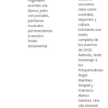
regionales
secciones
acordes a la
clave como
época, junto
sociedad,
con postales,
deportes y
partituras
cultura,
musicales
brindando una
pertenecientes
visión
a nuestro
completa de
fondo
los eventos
documental.
de 2023.
Además, rinde
homenaje a
los
fotoperiodistas
Ángel
Martínez
Requiel y
Francisco
Alonso
Sánchez. Una
cita esencial