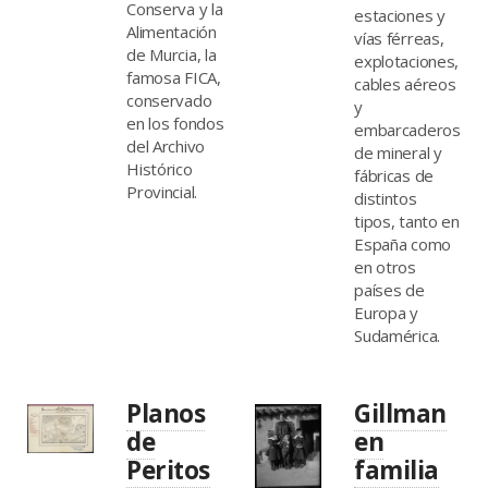
Conserva y la
estaciones y
Alimentación
vías férreas,
de Murcia, la
explotaciones,
famosa FICA,
cables aéreos
conservado
y
en los fondos
embarcaderos
del Archivo
de mineral y
Histórico
fábricas de
Provincial.
distintos
tipos, tanto en
España como
en otros
países de
Europa y
Sudamérica.
Planos
Gillman
de
en
Peritos
familia