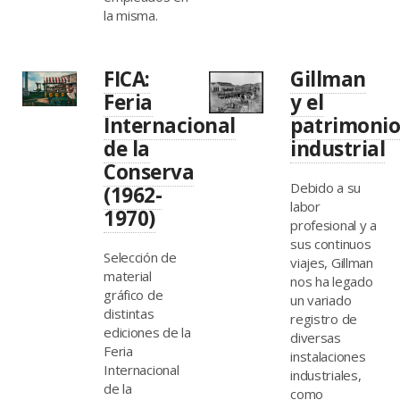
la misma.
FICA:
Gillman
Feria
y el
Internacional
patrimoni
de la
industrial
Conserva
Debido a su
(1962-
labor
1970)
profesional y a
sus continuos
Selección de
viajes, Gillman
material
nos ha legado
gráfico de
un variado
distintas
registro de
ediciones de la
diversas
Feria
instalaciones
Internacional
industriales,
de la
como