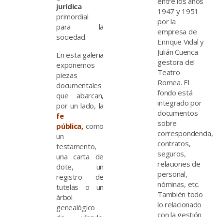
entre los años
jurídica
1947 y 1951
primordial
por la
para la
empresa de
sociedad.
Enrique Vidal y
Julián Cuenca
En esta galeria
gestora del
exponemos
Teatro
piezas
Romea. El
documentales
fondo está
que abarcan,
integrado por
por un lado, la
documentos
fe
sobre
pública,
como
correspondencia,
un
contratos,
testamento,
seguros,
una carta de
relaciones de
dote, un
personal,
registro de
nóminas, etc.
tutelas o un
También todo
árbol
lo relacionado
genealógico
con la gestión