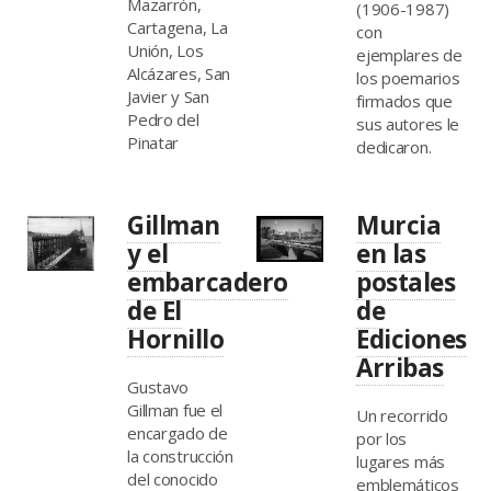
Mazarrón,
(1906-1987)
Cartagena, La
con
Unión, Los
ejemplares de
Alcázares, San
los poemarios
Javier y San
firmados que
Pedro del
sus autores le
Pinatar
dedicaron.
Gillman
Murcia
y el
en las
embarcadero
postales
de El
de
Hornillo
Ediciones
Arribas
Gustavo
Gillman fue el
Un recorrido
encargado de
por los
la construcción
lugares más
del conocido
emblemáticos