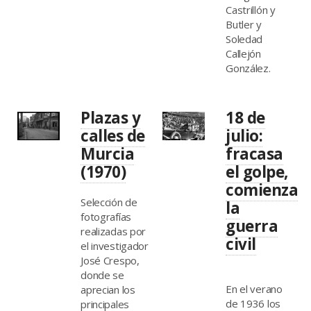
Castrillón y
Butler y
Soledad
Callejón
González.
Plazas y
18 de
calles de
julio:
Murcia
fracasa
(1970)
el golpe,
comienza
Selección de
la
fotografías
guerra
realizadas por
civil
el investigador
José Crespo,
donde se
En el verano
aprecian los
de 1936 los
principales