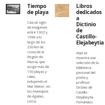
Tiempo
Libros
de playa
dedicados
a
Casi un siglo
Dictinio
de imágenes
de
entre 1902 y
Castillo-
1999 a lo
Elejabeytia
largo de los
250 km de
costa de la
Aquí se
Región de
muestra una
Murcia, que
selección de la
acoge más de
biblioteca
150 playas y
personal del
calas,
poeta y
incluyendo el
profesor
Mar Menor, en
Dictinio de
los municipios
Castillo-
de Águilas,
Elejabeytia
Lorca,
Fernández