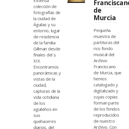
Extensa
Franciscan
colección de
de
fotografías de
Murcia
la ciudad de
Águilas y su
Pequeña
entorno, lugar
muestra de
de residencia
partituras del
de la familia
rico fondo
Gillman desde
musical del
finales del s.
Archivo
XIX.
Franciscano
Encontramos
de Murcia, que
panorámicas y
hemos
vistas de la
catalogado y
ciudad,
digitalizado y
capturas de la
cuyas copias
vida cotidiana
forman parte
de los
de los fondos
aguileños en
reproducidos
sus
de nuestro
quehaceres
Archivo. Con
diarios, del