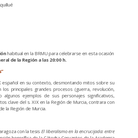
quillué
ión
habitual en la BRMU para celebrarse en esta ocasión
ral de la Región a las 20:00 h.
s”
 XIX español en su contexto, desmontando mitos sobre su
n los principales grandes procesos (guerra, revolución,
mo algunos ejemplos de sus personajes significativos,
tos clave del s. XIX en la Región de Murcia, contrara con
 de la Región de Murcia.
aragoza con la tesis
El liberalismo en la encrucijada: entre
nción honorífica de la Cátedra Cervantes de la Academia