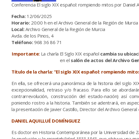
Conferencia El siglo XIX español: rompiendo mitos por Daniel A
Fecha:
12/06/2025
Horario:
20:00 h en el Archivo General de la Región de Murcia
Local:
Archivo General de la Región de Murcia
Avda. de los Pinos, 4
Teléfono:
968 36 86 71
Importante:
La charla El Siglo XIX español
cambia su ubicac
en el
salón de actos del Archivo Gene
Título de la charla: “El siglo XIX español: rompiendo mito
En ella, se ofrecerá una panorámica de la historia del siglo
excepcionalidad, retraso y/o fracaso. Para ello se abordará
contrarrevolución, construcción del estado-nación) así co
poniendo rostro a la historia. También se adentrará, en aspec
la presentación de Javier Castillo, Director del Archivo General
DANIEL AQUILLUÉ DOMÍNGUEZ
Es doctor en Historia Contemporánea por la Universidad de Z
la revolución y la respetabilidad 1833-1843
, que obtuvo una me