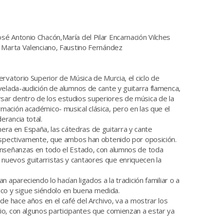
osé Antonio Chacón,María del Pilar Encarnación Vilches
o, Marta Valenciano, Faustino Fernández
rvatorio Superior de Música de Murcia, el ciclo de
velada-audición de alumnos de cante y guitarra flamenca,
sar dentro de los estudios superiores de música de la
ación académico- musical clásica, pero en las que el
rancia total.
a en España, las cátedras de guitarra y cante
respectivamente, que ambos han obtenido por oposición.
enseñanzas en todo el Estado, con alumnos de toda
nuevos guitarristas y cantaores que enriquecen la
 apareciendo lo hacían ligados a la tradición familiar o a
enco y sigue siéndolo en buena medida.
de hace años en el café del Archivo, va a mostrar los
io, con algunos participantes que comienzan a estar ya