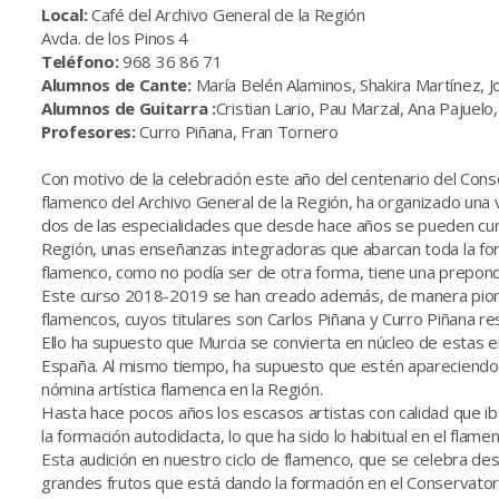
Local:
Café del Archivo General de la Región
Avda. de los Pinos 4
Teléfono:
968 36 86 71
Alumnos de Cante:
María Belén Alaminos, Shakira Martínez, J
Alumnos de Guitarra :
Cristian Lario, Pau Marzal, Ana Pajuel
Profesores:
Curro Piñana, Fran Tornero
Con motivo de la celebración este año del centenario del Conse
flamenco del Archivo General de la Región, ha organizado una 
dos de las especialidades que desde hace años se pueden cur
Región, unas enseñanzas integradoras que abarcan toda la form
flamenco, como no podía ser de otra forma, tiene una preponde
Este curso 2018-2019 se han creado además, de manera pioner
flamencos, cuyos titulares son Carlos Piñana y Curro Piñana 
Ello ha supuesto que Murcia se convierta en núcleo de estas 
España. Al mismo tiempo, ha supuesto que estén apareciendo 
nómina artística flamenca en la Región.
Hasta hace pocos años los escasos artistas con calidad que iban
la formación autodidacta, lo que ha sido lo habitual en el flam
Esta audición en nuestro ciclo de flamenco, que se celebra des
grandes frutos que está dando la formación en el Conservator