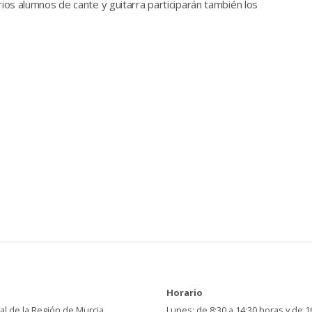
rios alumnos de cante y guitarra participarán también los
Horario
al de la Región de Murcia
Lunes: de 8:30 a 14:30 horas y de 1