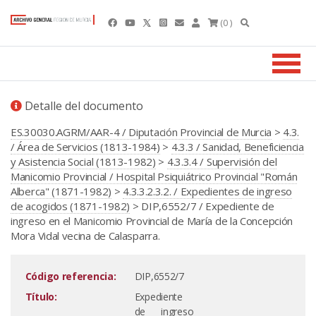
(0 )
Detalle del documento
ES.30030.AGRM/AAR-4 / Diputación Provincial de Murcia
>
4.3.
/ Área de Servicios (1813-1984)
>
4.3.3 / Sanidad, Beneficiencia
y Asistencia Social (1813-1982)
>
4.3.3.4 / Supervisión del
Manicomio Provincial / Hospital Psiquiátrico Provincial "Román
Alberca" (1871-1982)
>
4.3.3.2.3.2. / Expedientes de ingreso
de acogidos (1871-1982)
> DIP,6552/7 / Expediente de
ingreso en el Manicomio Provincial de María de la Concepción
Mora Vidal vecina de Calasparra.
Código referencia:
DIP,6552/7
Título:
Expediente
de ingreso