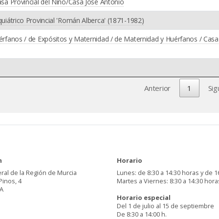
Casa Provincial del Niño/Casa José Antonio
iquiátrico Provincial 'Román Alberca' (1871-1982)
Huérfanos / de Expósitos y Maternidad / de Maternidad y Huérfanos / Casa
Anterior
1
Sig
n
Horario
ral de la Región de Murcia
Lunes: de 8:30 a 14:30 horas y de 1
Pinos, 4
Martes a Viernes: 8:30 a 14:30 hora
A
Horario especial
Del 1 de julio al 15 de septiembre
De 8:30 a 14:00 h.