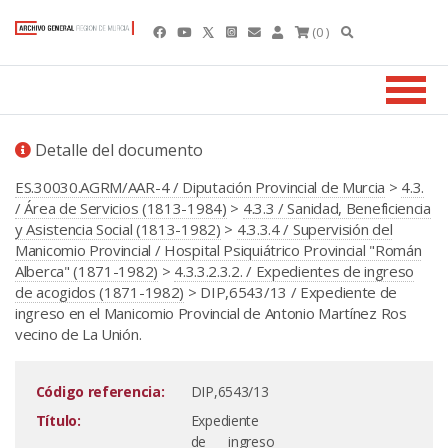
(0 )
Detalle del documento
ES.30030.AGRM/AAR-4 / Diputación Provincial de Murcia
>
4.3.
/ Área de Servicios (1813-1984)
>
4.3.3 / Sanidad, Beneficiencia
y Asistencia Social (1813-1982)
>
4.3.3.4 / Supervisión del
Manicomio Provincial / Hospital Psiquiátrico Provincial "Román
Alberca" (1871-1982)
>
4.3.3.2.3.2. / Expedientes de ingreso
de acogidos (1871-1982)
> DIP,6543/13 / Expediente de
ingreso en el Manicomio Provincial de Antonio Martínez Ros
vecino de La Unión.
Código referencia:
DIP,6543/13
Título:
Expediente
de ingreso