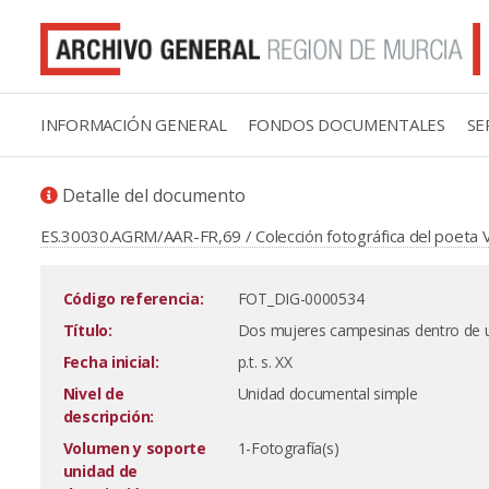
INFORMACIÓN GENERAL
FONDOS DOCUMENTALES
SE
Detalle del documento
ES.30030.AGRM/AAR-FR,69 / Colección fotográfica del poeta V
Código referencia:
FOT_DIG-0000534
Título:
Dos mujeres campesinas dentro de un
Fecha inicial:
p.t. s. XX
Nivel de
Unidad documental simple
descripción:
Volumen y soporte
1-Fotografía(s)
unidad de