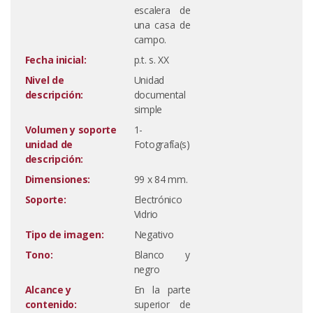
escalera de
una casa de
campo.
Fecha inicial:
p.t. s. XX
Nivel de
Unidad
descripción:
documental
simple
Volumen y soporte
1-
unidad de
Fotografía(s)
descripción:
Dimensiones:
99 x 84 mm.
Soporte:
Electrónico
Vidrio
Tipo de imagen:
Negativo
Tono:
Blanco y
negro
Alcance y
En la parte
contenido:
superior de