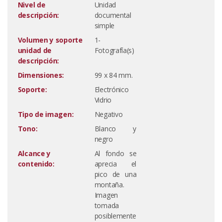
Nivel de
Unidad
descripción:
documental
simple
Volumen y soporte
1-
unidad de
Fotografía(s)
descripción:
Dimensiones:
99 x 84 mm.
Soporte:
Electrónico
Vidrio
Tipo de imagen:
Negativo
Tono:
Blanco y
negro
Alcance y
Al fondo se
contenido:
aprecia el
pico de una
montaña.
Imagen
tomada
posiblemente