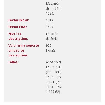
Mazarrón
de 1614-
1620.
Fecha inicial:
1614
Fecha final:
1620
Nivel de
Fracción
descripción:
de Serie
Volumen y soporte
925-
unidad de
Hoja(s)
descripción:
Folios:
Años 1621
Fs. 1-143
(1ª fol.),
1622 Fs.
1-101 (2ª),
1625 Fs.
1-169 (3ª).