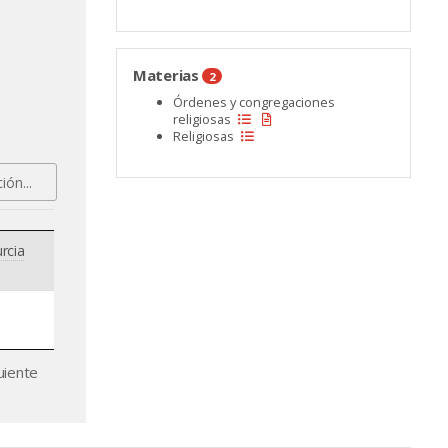
Materias
2
Órdenes y congregaciones
religiosas
Religiosas
rcia
uiente