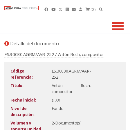
(0 )
Detalle del documento
ES.30030.AGRM/AAR-252 / Antón Roch, compositor
Código
ES.30030.AGRM/AAR-
referencia:
252
Título:
Antón Roch,
compositor
Fecha inicial:
s. XX
Nivel de
Fondo
descripción:
Volumen y
2-Documento(s)
soporte unidad