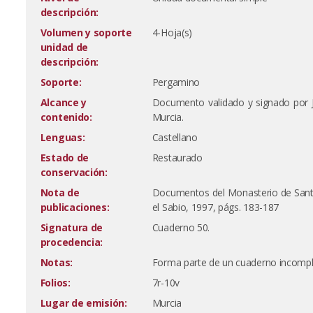
descripción:
Volumen y soporte
4-Hoja(s)
unidad de
descripción:
Soporte:
Pergamino
Alcance y
Documento validado y signado por J
contenido:
Murcia.
Lenguas:
Castellano
Estado de
Restaurado
conservación:
Nota de
Documentos del Monasterio de Santa 
publicaciones:
el Sabio, 1997, págs. 183-187
Signatura de
Cuaderno 50.
procedencia:
Notas:
Forma parte de un cuaderno incomple
Folios:
7r-10v
Lugar de emisión:
Murcia