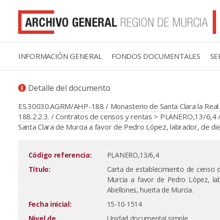
INFORMACIÓN GENERAL
FONDOS DOCUMENTALES
SE
Detalle del documento
ES.30030.AGRM/AHP-188 / Monasterio de Santa Clara la Real 
188.2.2.3. / Contratos de censos y rentas
> PLANERO,13/6,4 / 
Santa Clara de Murcia a favor de Pedro López, labrador, de diec
Código referencia:
PLANERO,13/6,4
Título:
Carta de establecimiento de censo 
Murcia a favor de Pedro López, labr
Abellones, huerta de Murcia.
Fecha inicial:
15-10-1514
Nivel de
Unidad documental simple