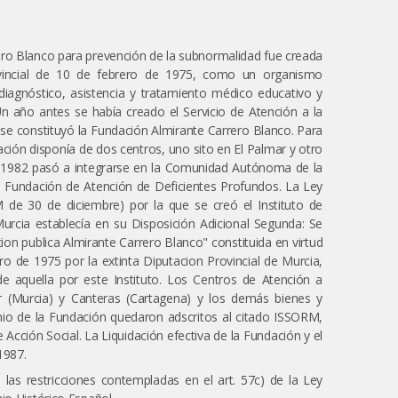
ero Blanco para prevención de la subnormalidad fue creada
vincial de 10 de febrero de 1975, como un organismo
iagnóstico, asistencia y tratamiento médico educativo y
n año antes se había creado el Servicio de Atención a la
se constituyó la Fundación Almirante Carrero Blanco. Para
ación disponía de dos centros, uno sito en El Palmar y otro
de 1982 pasó a integrarse en la Comunidad Autónoma de la
 Fundación de Atención de Deficientes Profundos. La Ley
de 30 de diciembre) por la que se creó el Instituto de
Murcia establecía en su Disposición Adicional Segunda: Se
ion publica Almirante Carrero Blanco" constituida en virtud
o de 1975 por la extinta Diputacion Provincial de Murcia,
 aquella por este Instituto. Los Centros de Atención a
r (Murcia) y Canteras (Cartagena) y los demás bienes y
nio de la Fundación quedaron adscritos al citado ISSORM,
 Acción Social. La Liquidación efectiva de la Fundación y el
1987.
 las restricciones contempladas en el art. 57c) de la Ley