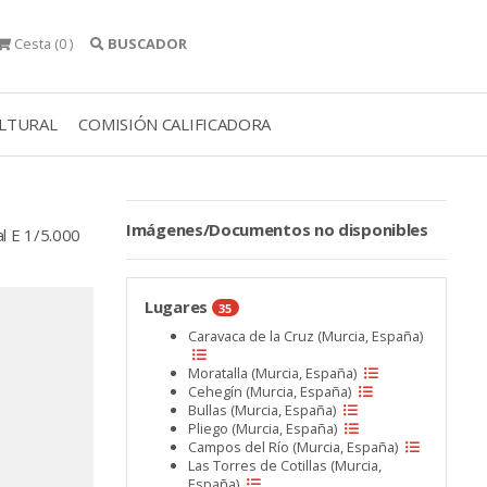
Cesta
(0 )
BUSCADOR
ULTURAL
COMISIÓN CALIFICADORA
Imágenes/Documentos no disponibles
l E 1/5.000
Lugares
35
Caravaca de la Cruz (Murcia, España)
Moratalla (Murcia, España)
Cehegín (Murcia, España)
Bullas (Murcia, España)
Pliego (Murcia, España)
Campos del Río (Murcia, España)
Las Torres de Cotillas (Murcia,
España)