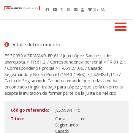
(0 )
Detalle del documento
ES.30030.AGRM/AAR-FR,61 / Juan López Sánchez, líder
anarquista.
>
FR,61.2. / Correspondencia personal.
>
FR,61.2.1.
/ Correspondencia propia
>
FR,61.2.1.06. / Casado,
Segismundo y Norah Purcell (1940-1968)
> JLS,998/1,115 /
Carta de Segismundo Casado contando que todavía no ha
encontrado ningún trabajo para López y que sería un error si
acepta la invitación de formar parte de la Junta de México.
Código referencia:
JLS,998/1,115
Título:
Carta de
Segismundo
Casado