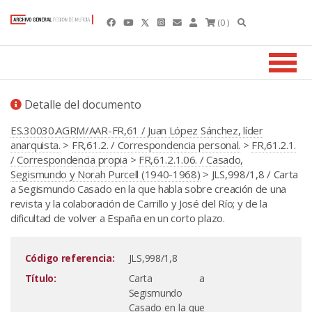
(0 )
Detalle del documento
ES.30030.AGRM/AAR-FR,61 / Juan López Sánchez, líder
anarquista.
>
FR,61.2. / Correspondencia personal.
>
FR,61.2.1.
/ Correspondencia propia
>
FR,61.2.1.06. / Casado,
Segismundo y Norah Purcell (1940-1968)
> JLS,998/1,8 / Carta
a Segismundo Casado en la que habla sobre creación de una
revista y la colaboración de Carrillo y José del Río; y de la
dificultad de volver a España en un corto plazo.
Código referencia:
JLS,998/1,8
Título:
Carta a
Segismundo
Casado en la que