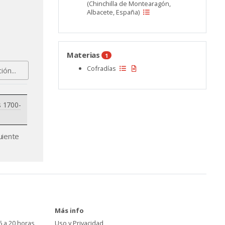
(Chinchilla de Montearagón,
Albacete, España)
Materias
1
Cofradías
s 1700-
uiente
Más info
6 a 20 horas
Uso y Privacidad