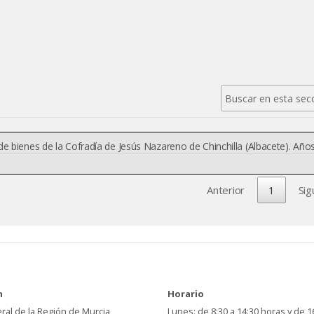
e bienes de la Cofradía de Jesús Nazareno de Chinchilla (Albacete). Año
Anterior
1
Sig
n
Horario
ral de la Región de Murcia
Lunes: de 8:30 a 14:30 horas y de 1