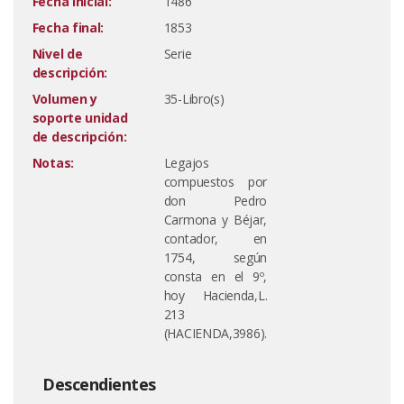
Fecha inicial:
1486
Fecha final:
1853
Nivel de
Serie
descripción:
Volumen y
35-Libro(s)
soporte unidad
de descripción:
Notas:
Legajos
compuestos por
don Pedro
Carmona y Béjar,
contador, en
1754, según
consta en el 9º,
hoy Hacienda,L.
213
(HACIENDA,3986).
Descendientes