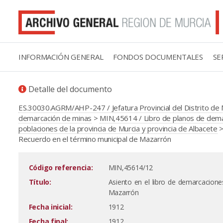
INFORMACIÓN GENERAL
FONDOS DOCUMENTALES
SE
Detalle del documento
ES.30030.AGRM/AHP-247 / Jefatura Provincial del Distrito de 
demarcación de minas
>
MIN,45614 / Libro de planos de demar
poblaciones de la provincia de Murcia y provincia de Albacete
>
Recuerdo en el término municipal de Mazarrón
Código referencia:
MIN,45614/12
Título:
Asiento en el libro de demarcacion
Mazarrón
Fecha inicial:
1912
Fecha final:
1912