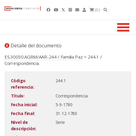
(0 )
Detalle del documento
ES.30030.AGRM/AAR-244 / Familia Paz
> 244.1 /
Correspondencia.
Código
244.1
referencia:
Título:
Correspondencia.
Fecha inicial:
5-9-1780
Fecha final:
31-12-1780
Nivel de
Serie
descripción: