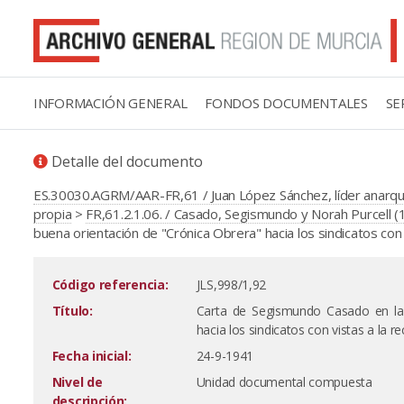
INFORMACIÓN GENERAL
FONDOS DOCUMENTALES
SE
Detalle del documento
ES.30030.AGRM/AAR-FR,61 / Juan López Sánchez, líder anarqui
propia
>
FR,61.2.1.06. / Casado, Segismundo y Norah Purcell 
buena orientación de "Crónica Obrera" hacia los sindicatos con 
Código referencia:
JLS,998/1,92
Título:
Carta de Segismundo Casado en la 
hacia los sindicatos con vistas a la r
Fecha inicial:
24-9-1941
Nivel de
Unidad documental compuesta
descripción: