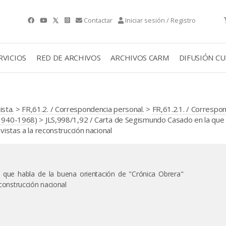
Contactar
Iniciar sesión / Registro
RVICIOS
RED DE ARCHIVOS
ARCHIVOS CARM
DIFUSIÓN C
sta.
>
FR,61.2. / Correspondencia personal.
>
FR,61.2.1. / Correspo
(1940-1968)
> JLS,998/1,92 / Carta de Segismundo Casado en la que 
vistas a la reconstrucción nacional
que habla de la buena orientación de "Crónica Obrera"
econstrucción nacional