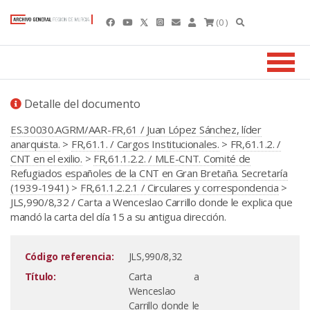
(0 )
Detalle del documento
ES.30030.AGRM/AAR-FR,61 / Juan López Sánchez, líder
anarquista.
>
FR,61.1. / Cargos Institucionales.
>
FR,61.1.2. /
CNT en el exilio.
>
FR,61.1.2.2. / MLE-CNT. Comité de
Refugiados españoles de la CNT en Gran Bretaña. Secretaría
(1939-1941)
>
FR,61.1.2.2.1 / Circulares y correspondencia
>
JLS,990/8,32 / Carta a Wenceslao Carrillo donde le explica que
mandó la carta del día 15 a su antigua dirección.
Código referencia:
JLS,990/8,32
Título:
Carta a
Wenceslao
Carrillo donde le