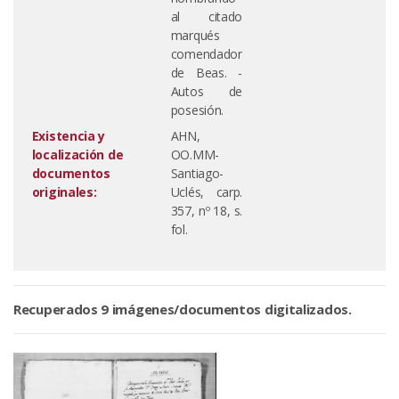
al citado
marqués
comendador
de Beas. -
Autos de
posesión.
Existencia y
AHN,
localización de
OO.MM-
documentos
Santiago-
originales:
Uclés, carp.
357, nº 18, s.
fol.
Recuperados 9 imágenes/documentos digitalizados.