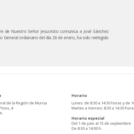
gre de Nuestro Señor Jesucristo comunica a José Sánchez
o General ordianario del día 26 de enero, ha sido reelegido
n
Horario
ral de la Región de Murcia
Lunes: de 8:30 a 14:30 horas y de 1
Pinos, 4
Martes a Viernes: 8:30 a 14:30 hora
A
Horario especial
Del 1 de julio al 15 de septiembre
De 8:30 a 14:00 h.