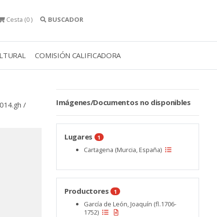
Cesta
(0 )
BUSCADOR
ULTURAL
COMISIÓN CALIFICADORA
Imágenes/Documentos no disponibles
014.gh /
Lugares
1
Cartagena (Murcia, España)
Productores
1
García de León, Joaquín (fl.1706-
1752)