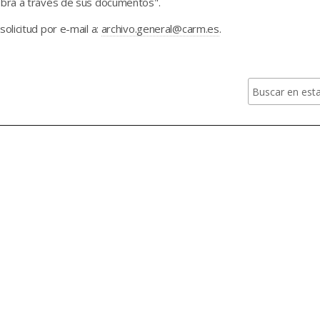
 obra a través de sus documentos".
solicitud por e-mail a:
archivo.general@carm.es
.