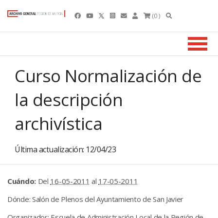
(0 )
Curso Normalización de
la descripción
archivística
Última actualización: 12/04/23
Cuándo:
Del
16-05-2011
al
17-05-2011
Dónde:
Salón de Plenos del Ayuntamiento de San Javier
Organizador:
Escuela de Administración Local de la Región de