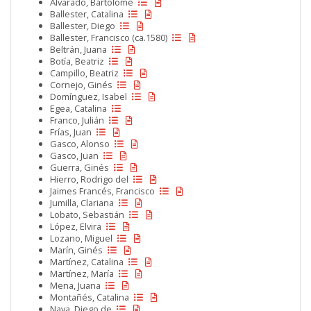
Alvarado, Bartolomé
Ballester, Catalina
Ballester, Diego
Ballester, Francisco (ca.1580)
Beltrán, Juana
Botía, Beatriz
Campillo, Beatriz
Cornejo, Ginés
Domínguez, Isabel
Egea, Catalina
Franco, Julián
Frías, Juan
Gasco, Alonso
Gasco, Juan
Guerra, Ginés
Hierro, Rodrigo del
Jaimes Francés, Francisco
Jumilla, Clariana
Lobato, Sebastián
López, Elvira
Lozano, Miguel
Marín, Ginés
Martínez, Catalina
Martínez, María
Mena, Juana
Montañés, Catalina
Nava, Diego de