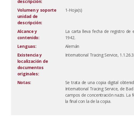
descripción:
Volumen y soporte
1-Hoja(s)
unidad de
descripción:
Alcance y
La carta lleva fecha de registro d
contenido:
1942.
Lenguas:
Alemán
Existencia y
International Tracing Service, 1.1.26
localización de
documentos
originales:
Notas:
Se trata de una copia digital obteni
International Tracing Service, de Ba
campos de concentración nazis. La fe
la final con la de la copia.