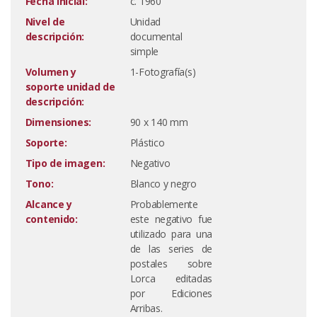
Fecha inicial:
c. 1960
Nivel de
Unidad
descripción:
documental
simple
Volumen y
1-Fotografía(s)
soporte unidad de
descripción:
Dimensiones:
90 x 140 mm
Soporte:
Plástico
Tipo de imagen:
Negativo
Tono:
Blanco y negro
Alcance y
Probablemente
contenido:
este negativo fue
utilizado para una
de las series de
postales sobre
Lorca editadas
por Ediciones
Arribas.