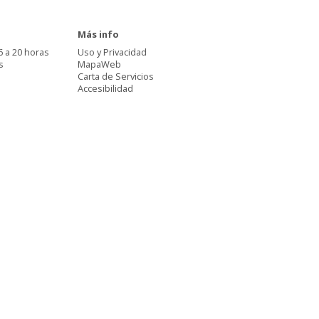
Más info
6 a 20 horas
Uso y Privacidad
s
MapaWeb
Carta de Servicios
Accesibilidad