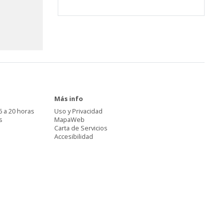
Más info
6 a 20 horas
Uso y Privacidad
s
MapaWeb
Carta de Servicios
Accesibilidad