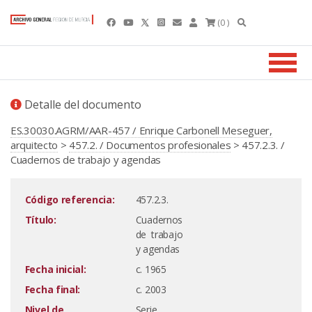
(0 )
Detalle del documento
ES.30030.AGRM/AAR-457 / Enrique Carbonell Meseguer,
arquitecto
>
457.2. / Documentos profesionales
> 457.2.3. /
Cuadernos de trabajo y agendas
Código referencia:
457.2.3.
Título:
Cuadernos
de trabajo
y agendas
Fecha inicial:
c. 1965
Fecha final:
c. 2003
Nivel de
Serie