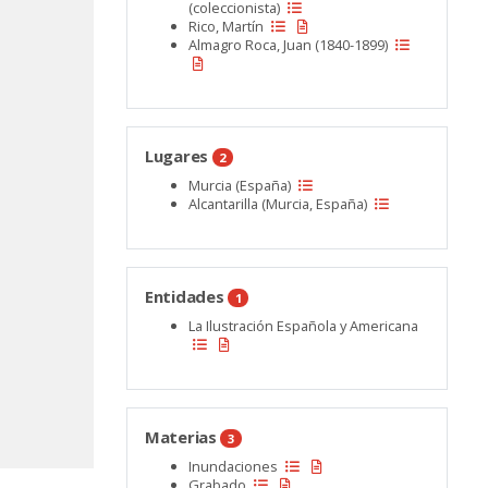
(coleccionista)
Rico, Martín
Almagro Roca, Juan (1840-1899)
Lugares
2
Murcia (España)
Alcantarilla (Murcia, España)
Entidades
1
La Ilustración Española y Americana
Materias
3
Inundaciones
Grabado