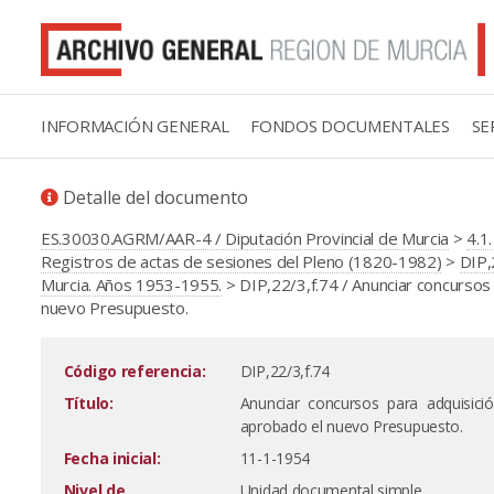
INFORMACIÓN GENERAL
FONDOS DOCUMENTALES
SE
Detalle del documento
ES.30030.AGRM/AAR-4 / Diputación Provincial de Murcia
>
4.1
Registros de actas de sesiones del Pleno (1820-1982)
>
DIP,
Murcia. Años 1953-1955.
> DIP,22/3,f.74 / Anunciar concursos
nuevo Presupuesto.
Código referencia:
DIP,22/3,f.74
Título:
Anunciar concursos para adquisic
aprobado el nuevo Presupuesto.
Fecha inicial:
11-1-1954
Nivel de
Unidad documental simple