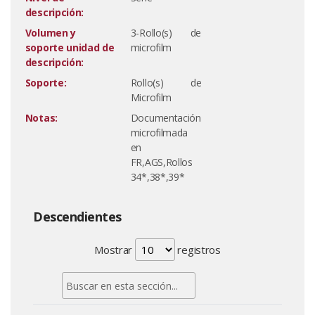
descripción:
Volumen y
3-Rollo(s) de
soporte unidad de
microfilm
descripción:
Soporte:
Rollo(s) de
Microfilm
Notas:
Documentación
microfilmada
en
FR,AGS,Rollos
34*,38*,39*
Descendientes
Mostrar
registros