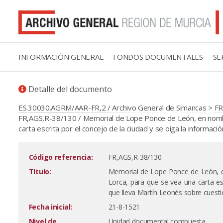
INFORMACIÓN GENERAL
FONDOS DOCUMENTALES
SE
Detalle del documento
ES.30030.AGRM/AAR-FR,2 / Archivo General de Simancas
>
FR
FR,AGS,R-38/130 / Memorial de Lope Ponce de León, en nombre
carta escrita por el concejo de la ciudad y se oiga la informac
Código referencia:
FR,AGS,R-38/130
Título:
Memorial de Lope Ponce de León, en
Lorca, para que se vea una carta esc
que lleva Martín Leonés sobre cuestio
Fecha inicial:
21-8-1521
Nivel de
Unidad documental compuesta