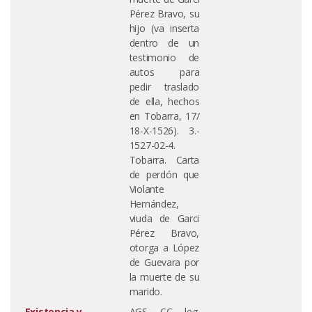
Pérez Bravo, su
hijo (va inserta
dentro de un
testimonio de
autos para
pedir traslado
de ella, hechos
en Tobarra, 17/
18-X-1526). 3.-
1527-02-4.
Tobarra. Carta
de perdón que
Violante
Hernández,
viuda de Garci
Pérez Bravo,
otorga a López
de Guevara por
la muerte de su
marido.
Existencia y
AGS, CC, leg.