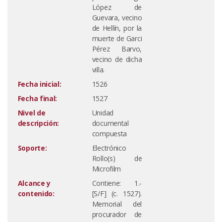
López de
Guevara, vecino
de Hellín, por la
muerte de Garci
Pérez Barvo,
vecino de dicha
villa.
Fecha inicial:
1526
Fecha final:
1527
Nivel de
Unidad
descripción:
documental
compuesta
Soporte:
Electrónico
Rollo(s) de
Microfilm
Alcance y
Contiene: 1.-
contenido:
[S/F] (c. 1527).
Memorial del
procurador de