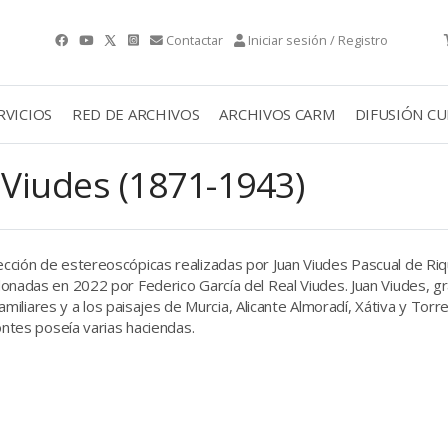
Contactar
Iniciar sesión / Registro
RVICIOS
RED DE ARCHIVOS
ARCHIVOS CARM
DIFUSIÓN C
 Viudes (1871-1943)
ción de estereoscópicas realizadas por Juan Viudes Pascual de Riq
onadas en 2022 por Federico García del Real Viudes. Juan Viudes, gr
 familiares y a los paisajes de Murcia, Alicante Almoradí, Xátiva y Tor
ontes poseía varias haciendas.