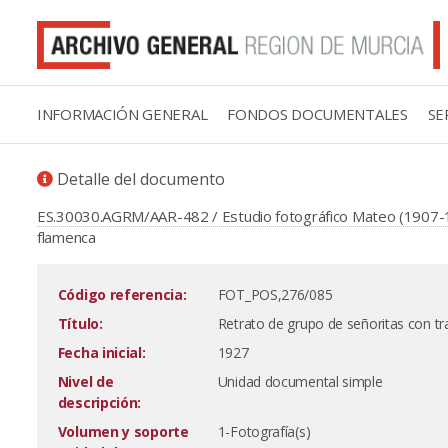
INFORMACIÓN GENERAL
FONDOS DOCUMENTALES
SE
Detalle del documento
ES.30030.AGRM/AAR-482 / Estudio fotográfico Mateo (1907-
flamenca
Código referencia:
FOT_POS,276/085
Título:
Retrato de grupo de señoritas con tr
Fecha inicial:
1927
Nivel de
Unidad documental simple
descripción:
Volumen y soporte
1-Fotografía(s)