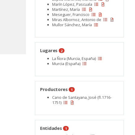
Marín López, Pascuala
Martínez, María
Meseguer, Francisco
Miras Albornoz, Antonio de
Mullor Sánchez, María
Lugares
2
La Ñora (Murcia, España)
Murcia (España)
Productores
1
Cano de Santayana, José (fl.1716-
1751)
Entidades
1