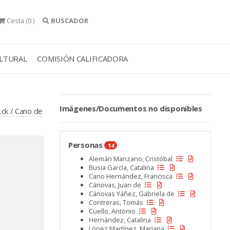
Cesta
(0 )
BUSCADOR
ULTURAL
COMISIÓN CALIFICADORA
Imágenes/Documentos no disponibles
.ck / Cano de
Personas
14
Alemán Manzano, Cristóbal
Busia García, Catalina
Cano Hernández, Francisca
Cánovas, Juan de
Cánovas Yáñez, Gabriela de
Contreras, Tomás
Cuello, Antonio
Hernández, Catalina
López Martínez, Mariana