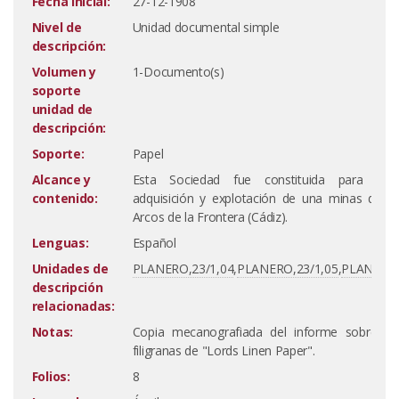
Fecha inicial:
27-12-1908
Nivel de
Unidad documental simple
descripción:
Volumen y
1-Documento(s)
soporte
unidad de
descripción:
Soporte:
Papel
Alcance y
Esta Sociedad fue constituida para el e
contenido:
adquisición y explotación de una minas de a
Arcos de la Frontera (Cádiz).
Lenguas:
Español
Unidades de
PLANERO,23/1,04
,
PLANERO,23/1,05
,
PLANERO,
descripción
relacionadas:
Notas:
Copia mecanografiada del informe sobre pa
filigranas de "Lords Linen Paper".
Folios:
8