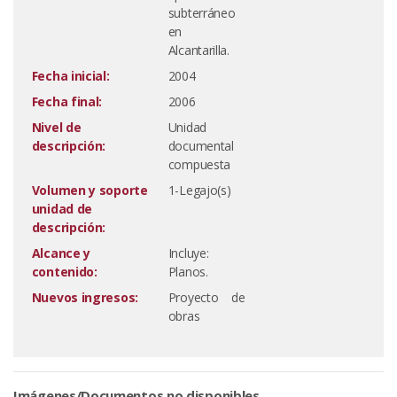
subterráneo
en
Alcantarilla.
Fecha inicial:
2004
Fecha final:
2006
Nivel de
Unidad
descripción:
documental
compuesta
Volumen y soporte
1-Legajo(s)
unidad de
descripción:
Alcance y
Incluye:
contenido:
Planos.
Nuevos ingresos:
Proyecto de
obras
Imágenes/Documentos no disponibles