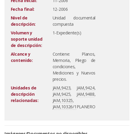
Fecha inicial:
11-2006
Fecha final:
12-2006
Nivel de
Unidad documental
descripción:
compuesta
Volumen y
1-Expediente(s)
soporte unidad
de descripción:
Alcance y
Contiene: Planos,
contenido:
Memoria, Pliego de
condiciones,
Mediciones y Nuevos
precios.
Unidades de
JAM,9423
,
JAM,9424
,
descripción
JAM,9425
,
JAM,9488
,
relacionadas:
JAM,10325
,
JAM,10326/1
PLANERO
Imágenes/Documentos no disponibles