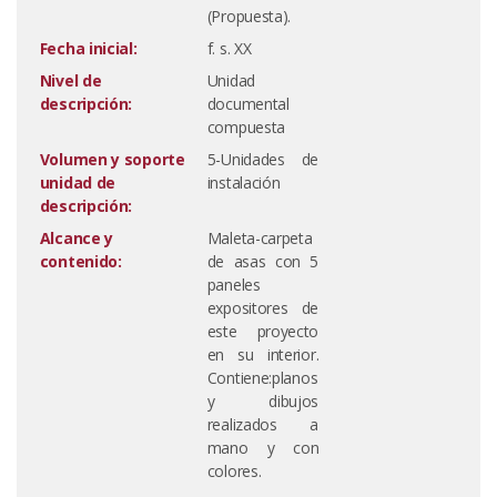
(Propuesta).
Fecha inicial:
f. s. XX
Nivel de
Unidad
descripción:
documental
compuesta
Volumen y soporte
5-Unidades de
unidad de
instalación
descripción:
Alcance y
Maleta-carpeta
contenido:
de asas con 5
paneles
expositores de
este proyecto
en su interior.
Contiene:planos
y dibujos
realizados a
mano y con
colores.