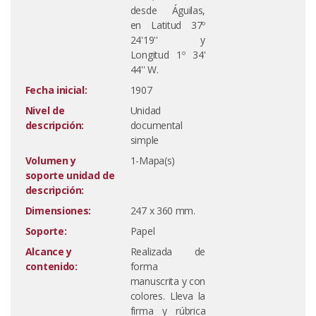
desde Águilas,
en Latitud 37º
24'19'' y
Longitud 1º 34'
44'' W.
Fecha inicial:
1907
Nivel de
Unidad
descripción:
documental
simple
Volumen y
1-Mapa(s)
soporte unidad de
descripción:
Dimensiones:
247 x 360 mm.
Soporte:
Papel
Alcance y
Realizada de
contenido:
forma
manuscrita y con
colores. Lleva la
firma y rúbrica