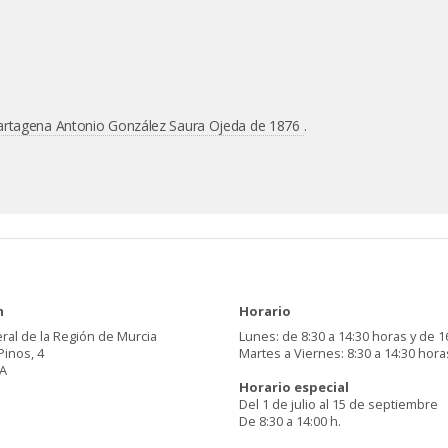
Cartagena Antonio González Saura Ojeda de 1876
.
n
Horario
ral de la Región de Murcia
Lunes: de 8:30 a 14:30 horas y de 1
Pinos, 4
Martes a Viernes: 8:30 a 14:30 hora
A
Horario especial
Del 1 de julio al 15 de septiembre
De 8:30 a 14:00 h.