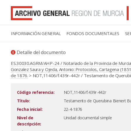
INFORMACIÓN GENERAL
FONDOS DOCUMENTALES
SE
Detalle del documento
ES.30030.AGRM/AHP-24 / Notariado de la Provincia de Murcia
Gonzalez Saura y Ojeda, Antonio: Protocolos, Cartagena (185
de 1876.
> NOT,11406/f.439r-442r / Testamento de Querubina
Código referencia:
NOT,11406/f.439r-442r
Título:
Testamento de Querubina Bienert Bu
Fecha inicial:
22-4-1876
Nivel de
Unidad documental simple
descripción: