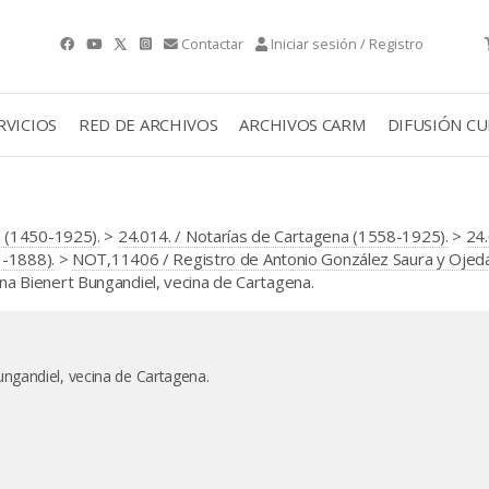
Contactar
Iniciar sesión / Registro
RVICIOS
RED DE ARCHIVOS
ARCHIVOS CARM
DIFUSIÓN C
 (1450-1925).
>
24.014. / Notarías de Cartagena (1558-1925).
>
24.
1-1888).
>
NOT,11406 / Registro de Antonio González Saura y Ojeda
 Bienert Bungandiel, vecina de Cartagena.
ngandiel, vecina de Cartagena.