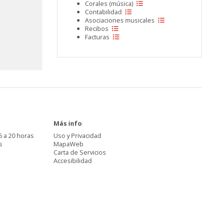
Corales (música)
Contabilidad
Asociaciones musicales
Recibos
Facturas
Más info
6 a 20 horas
Uso y Privacidad
s
MapaWeb
Carta de Servicios
Accesibilidad